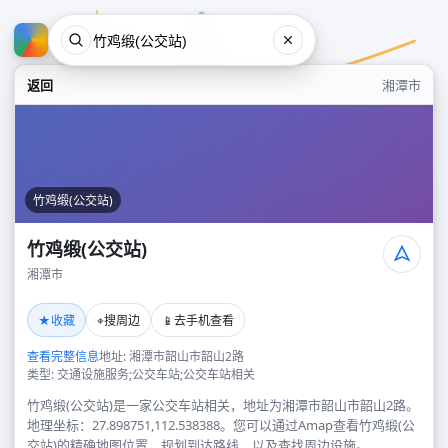
返回
湘潭市
竹鸡缎(公交站)
竹鸡缎(公交站)
湘潭市
竹鸡缎(公交站)
★
⌖
📱
收藏
搜周边
去手机查看
湘潭市
查看完整信息
地址: 湘潭市韶山市韶山2路
类型: 交通设施服务;公交车站;公交车站相关
竹鸡缎(公交站)是一家公交车站相关，地址为湘潭市韶山市韶山2路。
地理坐标：27.898751,112.538388。您可以通过Amap查看竹鸡缎(公
交站)的精确地图位置、规划到达路线，以及查找周边设施。