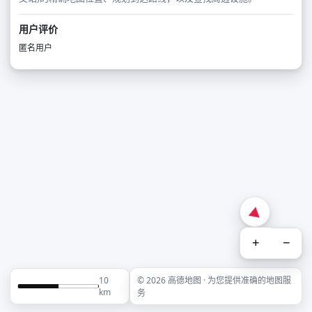
用户评价
匿名用户
+
−
10
© 2026 高德地图 · 为您提供准确的地图服
km
务