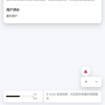
用户评价
匿名用户
+
−
10
© 2026 高德地图 · 为您提供准确的地图服
km
务