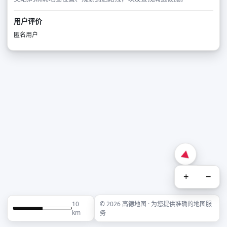
用户评价
匿名用户
+
−
10
© 2026 高德地图 · 为您提供准确的地图服
km
务