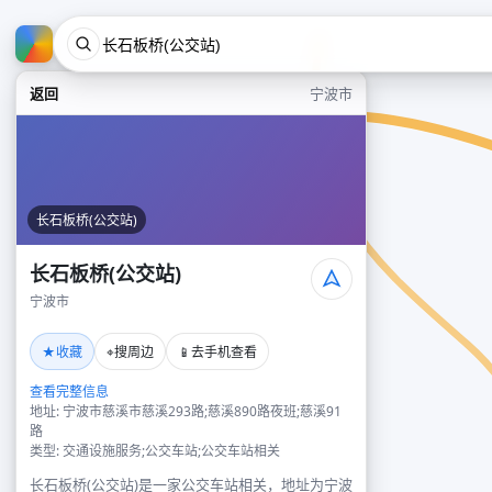
返回
宁波市
长石板桥(公交站)
长石板桥(公交站)
宁波市
★
⌖
📱
收藏
搜周边
去手机查看
查看完整信息
地址: 宁波市慈溪市慈溪293路;慈溪890路夜班;慈溪91
路
类型: 交通设施服务;公交车站;公交车站相关
长石板桥(公交站)是一家公交车站相关，地址为宁波