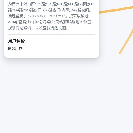
为南京市浦口区535路;539路;636路;666路(内圈);669
路;694路;Y29路夜间;Y33路夜间(内圈);Y42路夜间。
地理坐标：32.128960,118.737513。您可以通过
Amap查看江山路·南浦路(公交站)的精确地图位置、
规划到达路线，以及查找周边设施。
用户评价
匿名用户