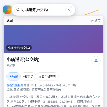
返回
南通市
小庙港河(公交站)
小庙港河(公交站)
南通市
小庙港河(公交站)
★
⌖
📱
收藏
搜周边
去手机查看
南通市
查看完整信息
地址: 南通市启东市启东236路;启东237路
类型: 交通设施服务;公交车站;公交车站相关
小庙港河(公交站)是一家公交车站相关，地址为南通市启东市启东236
路;启东237路。地理坐标：31.856363,121.749431。您可以通过
Amap查看小庙港河(公交站)的精确地图位置、规划到达路线，以及查