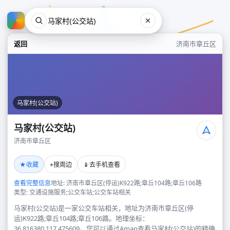
返回
济南市章丘区
马家村(公交站)
马家村(公交站)
济南市章丘区
马家村(公交站)
★
⌖
📱
收藏
搜周边
去手机查看
济南市章丘区
查看完整信息
地址: 济南市章丘区(停运)K922路;章丘104路;章丘106路
类型: 交通设施服务;公交车站;公交车站相关
马家村(公交站)是一家公交车站相关，地址为济南市章丘区(停
运)K922路;章丘104路;章丘106路。地理坐标：
36.816380,117.475609。您可以通过Amap查看马家村(公交站)的精确