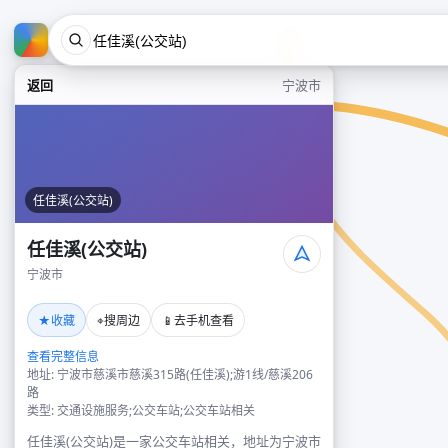
返回
宁波市
任佳溪(公交站)
任佳溪(公交站)
宁波市
★
⌖
📱
收藏
搜周边
去手机查看
查看完整信息
地址: 宁波市慈溪市慈溪315路(任佳溪);游1线/慈溪206
路
类型: 交通设施服务;公交车站;公交车站相关
任佳溪(公交站)是一家公交车站相关，地址为宁波市