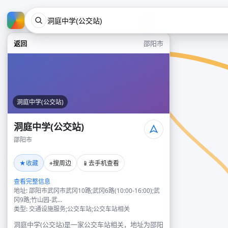
返回
邵阳市
洞庭中学(公交站)
洞庭中学(公交站)
邵阳市
★
⌖
📱
收藏
搜周边
去手机查看
查看完整信息
地址: 邵阳市武冈市武冈10路;武冈6路(10:00-16:00);武
冈9路;竹山园-武...
类型: 交通设施服务;公交车站;公交车站相关
洞庭中学(公交站)是一家公交车站相关，地址为邵阳