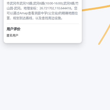
市武冈市武冈10路;武冈6路(10:00-16:00);武冈9路;竹
山园-武冈。地理坐标：26.721702,110.644418。您
可以通过Amap查看洞庭中学(公交站)的精确地图位
置、规划到达路线，以及查找周边设施。
用户评价
匿名用户