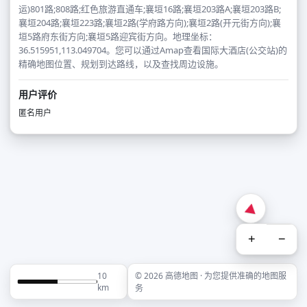
运)801路;808路;红色旅游直通车;襄垣16路;襄垣203路A;襄垣203路B;
襄垣204路;襄垣223路;襄垣2路(学府路方向);襄垣2路(开元街方向);襄
垣5路府东街方向;襄垣5路迎宾街方向。地理坐标：
36.515951,113.049704。您可以通过Amap查看国际大酒店(公交站)的
精确地图位置、规划到达路线，以及查找周边设施。
用户评价
匿名用户
+
−
10
© 2026 高德地图 · 为您提供准确的地图服
km
务