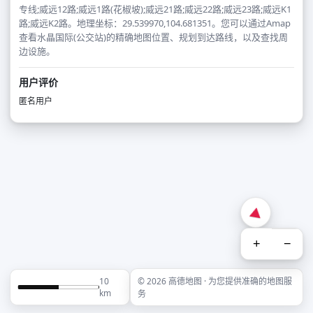
专线;威远12路;威远1路(花椒坡);威远21路;威远22路;威远23路;威远K1
路;威远K2路。地理坐标：29.539970,104.681351。您可以通过Amap
查看水晶国际(公交站)的精确地图位置、规划到达路线，以及查找周
边设施。
用户评价
匿名用户
+
−
10
© 2026 高德地图 · 为您提供准确的地图服
km
务