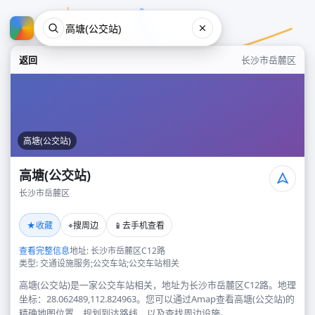
返回
长沙市岳麓区
高塘(公交站)
高塘(公交站)
长沙市岳麓区
高塘(公交站)
★
⌖
📱
收藏
搜周边
去手机查看
长沙市岳麓区
查看完整信息
地址: 长沙市岳麓区C12路
类型: 交通设施服务;公交车站;公交车站相关
高塘(公交站)是一家公交车站相关，地址为长沙市岳麓区C12路。地理
坐标：28.062489,112.824963。您可以通过Amap查看高塘(公交站)的
精确地图位置、规划到达路线，以及查找周边设施。