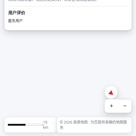
用户评价
匿名用户
+
−
10
© 2026 高德地图 · 为您提供准确的地图服
km
务