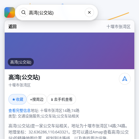
返回
十堰市张湾区
高湾(公交站)
高湾(公交站)
十堰市张湾区
高湾(公交站)
★
⌖
📱
收藏
搜周边
去手机查看
十堰市张湾区
查看完整信息
地址: 十堰市张湾区14路;74路
类型: 交通设施服务;公交车站;公交车站相关
高湾(公交站)是一家公交车站相关，地址为十堰市张湾区14路;74路。
地理坐标：32.636286,110.643321。您可以通过Amap查看高湾(公交
站)的精确地图位置、规划到达路线，以及查找周边设施。