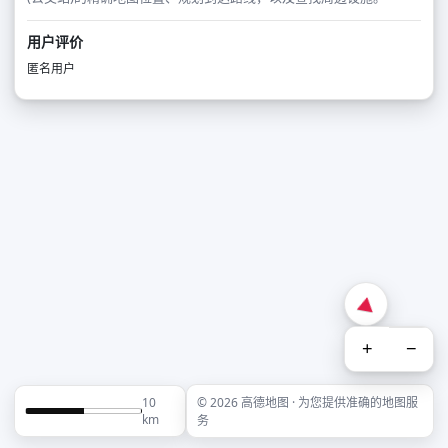
用户评价
匿名用户
+
−
10
© 2026 高德地图 · 为您提供准确的地图服
km
务