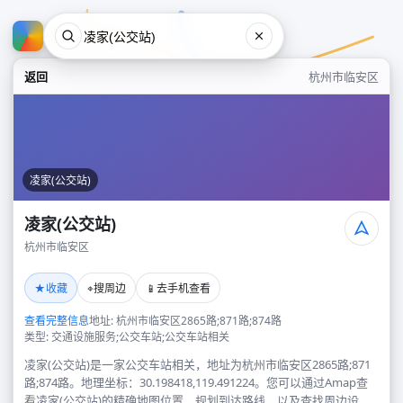
返回
杭州市临安区
凌家(公交站)
凌家(公交站)
杭州市临安区
凌家(公交站)
★
⌖
📱
收藏
搜周边
去手机查看
杭州市临安区
查看完整信息
地址: 杭州市临安区2865路;871路;874路
类型: 交通设施服务;公交车站;公交车站相关
凌家(公交站)是一家公交车站相关，地址为杭州市临安区2865路;871
路;874路。地理坐标：30.198418,119.491224。您可以通过Amap查
看凌家(公交站)的精确地图位置、规划到达路线，以及查找周边设