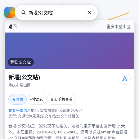
返回
重庆市璧山区
新堰(公交站)
新堰(公交站)
重庆市璧山区
新堰(公交站)
★
⌖
📱
收藏
搜周边
去手机查看
重庆市璧山区
查看完整信息
地址: 重庆市璧山区新堰-水天池
类型: 交通设施服务;公交车站;公交车站相关
新堰(公交站)是一家公交车站相关，地址为重庆市璧山区新堰-水天
池。地理坐标：29.618420,106.232468。您可以通过Amap查看新堰
(公交站)的精确地图位置、规划到达路线，以及查找周边设施。