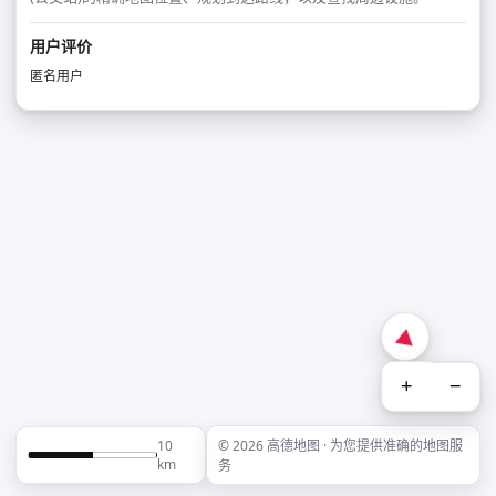
用户评价
匿名用户
+
−
10
© 2026 高德地图 · 为您提供准确的地图服
km
务