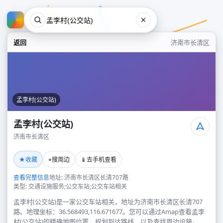
返回
济南市长清区
孟李村(公交站)
孟李村(公交站)
济南市长清区
孟李村(公交站)
★
⌖
📱
收藏
搜周边
去手机查看
济南市长清区
查看完整信息
地址: 济南市长清区长清707路
类型: 交通设施服务;公交车站;公交车站相关
孟李村(公交站)是一家公交车站相关，地址为济南市长清区长清707
路。地理坐标：36.568493,116.671677。您可以通过Amap查看孟李
村(公交站)的精确地图位置、规划到达路线，以及查找周边设施。