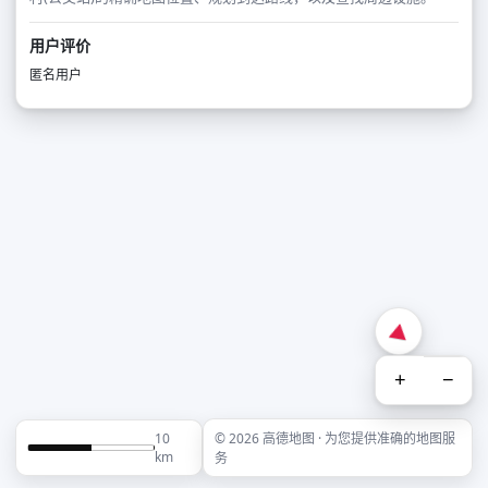
用户评价
匿名用户
+
−
10
© 2026 高德地图 · 为您提供准确的地图服
km
务