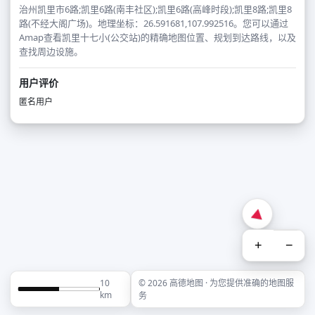
治州凯里市6路;凯里6路(南丰社区);凯里6路(高峰时段);凯里8路;凯里8
路(不经大阁广场)。地理坐标：26.591681,107.992516。您可以通过
Amap查看凯里十七小(公交站)的精确地图位置、规划到达路线，以及
查找周边设施。
用户评价
匿名用户
+
−
10
© 2026 高德地图 · 为您提供准确的地图服
km
务