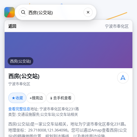
返回
宁波市奉化区
西房(公交站)
西房(公交站)
宁波市奉化区
西房(公交站)
★
⌖
📱
收藏
搜周边
去手机查看
宁波市奉化区
查看完整信息
地址: 宁波市奉化区奉化231路
类型: 交通设施服务;公交车站;公交车站相关
西房(公交站)是一家公交车站相关，地址为宁波市奉化区奉化231路。
地理坐标：29.718008,121.364098。您可以通过Amap查看西房(公交
站)的精确地图位置、规划到达路线，以及查找周边设施。