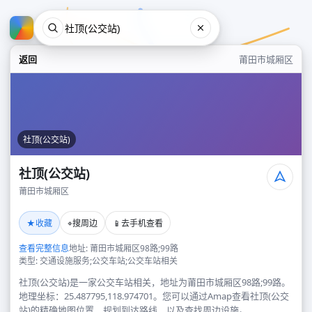
返回
莆田市城厢区
社顶(公交站)
社顶(公交站)
莆田市城厢区
社顶(公交站)
★
⌖
📱
收藏
搜周边
去手机查看
莆田市城厢区
查看完整信息
地址: 莆田市城厢区98路;99路
类型: 交通设施服务;公交车站;公交车站相关
社顶(公交站)是一家公交车站相关，地址为莆田市城厢区98路;99路。
地理坐标：25.487795,118.974701。您可以通过Amap查看社顶(公交
站)的精确地图位置、规划到达路线，以及查找周边设施。