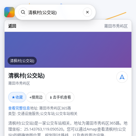
返回
莆田市秀屿区
清枫村(公交站)
清枫村(公交站)
莆田市秀屿区
清枫村(公交站)
★
⌖
📱
收藏
搜周边
去手机查看
莆田市秀屿区
查看完整信息
地址: 莆田市秀屿区365路
类型: 交通设施服务;公交车站;公交车站相关
清枫村(公交站)是一家公交车站相关，地址为莆田市秀屿区365路。地
理坐标：25.143763,119.050520。您可以通过Amap查看清枫村(公交
站)的精确地图位置、规划到达路线，以及查找周边设施。