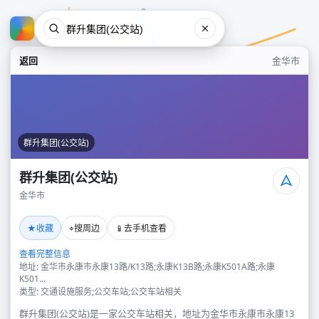
返回
金华市
群升集团(公交站)
群升集团(公交站)
金华市
群升集团(公交站)
★
⌖
📱
收藏
搜周边
去手机查看
金华市
查看完整信息
地址: 金华市永康市永康13路/K13路;永康K13B路;永康K501A路;永康
K501...
类型: 交通设施服务;公交车站;公交车站相关
群升集团(公交站)是一家公交车站相关，地址为金华市永康市永康13