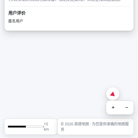
用户评价
匿名用户
+
−
10
© 2026 高德地图 · 为您提供准确的地图服
km
务