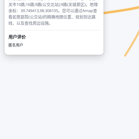
关市10路;16路;9路(公交北站);9路(关城景区)。地理
坐标：39.749413,98.308105。您可以通过Amap查
看如意庭院(公交站)的精确地图位置、规划到达路
线，以及查找周边设施。
用户评价
匿名用户