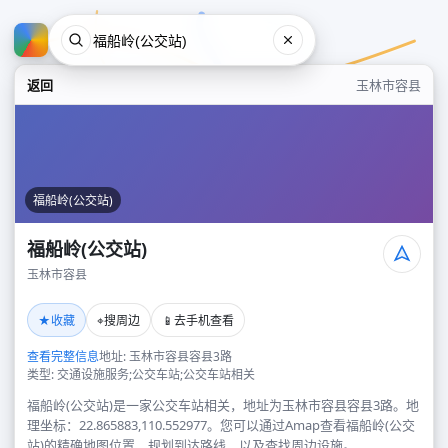
返回
玉林市容县
福船岭(公交站)
福船岭(公交站)
玉林市容县
福船岭(公交站)
★
⌖
📱
收藏
搜周边
去手机查看
玉林市容县
查看完整信息
地址: 玉林市容县容县3路
类型: 交通设施服务;公交车站;公交车站相关
福船岭(公交站)是一家公交车站相关，地址为玉林市容县容县3路。地
理坐标：22.865883,110.552977。您可以通过Amap查看福船岭(公交
站)的精确地图位置、规划到达路线，以及查找周边设施。