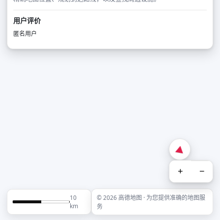
用户评价
匿名用户
+
−
10
© 2026 高德地图 · 为您提供准确的地图服
km
务