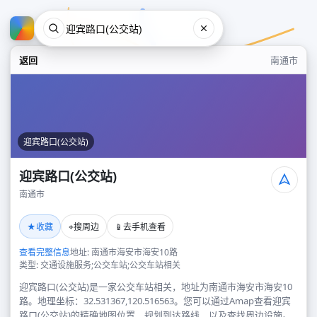
返回
南通市
迎宾路口(公交站)
迎宾路口(公交站)
南通市
迎宾路口(公交站)
★
⌖
📱
收藏
搜周边
去手机查看
南通市
查看完整信息
地址: 南通市海安市海安10路
类型: 交通设施服务;公交车站;公交车站相关
迎宾路口(公交站)是一家公交车站相关，地址为南通市海安市海安10
路。地理坐标：32.531367,120.516563。您可以通过Amap查看迎宾
路口(公交站)的精确地图位置、规划到达路线，以及查找周边设施。