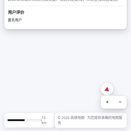
用户评价
匿名用户
+
−
10
© 2026 高德地图 · 为您提供准确的地图服
km
务