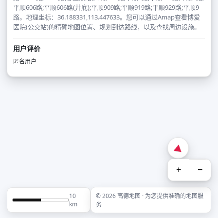
平顺606路;平顺606路(井底);平顺909路;平顺919路;平顺929路;平顺9
路。地理坐标：36.188331,113.447633。您可以通过Amap查看博爱
医院(公交站)的精确地图位置、规划到达路线，以及查找周边设施。
用户评价
匿名用户
+
−
10
© 2026 高德地图 · 为您提供准确的地图服
km
务