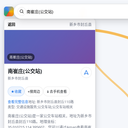
返回
新乡市封丘县
南崔庄(公交站)
南崔庄(公交站)
新乡市封丘县
★
⌖
📱
收藏
搜周边
去手机查看
查看完整信息
地址: 新乡市封丘县封丘110路
类型: 交通设施服务;公交车站;公交车站相关
南崔庄(公交站)是一家公交车站相关，地址为新乡市
封丘县封丘110路。地理坐标：
35.010715,114.395607。您可以通过Amap查看南崔