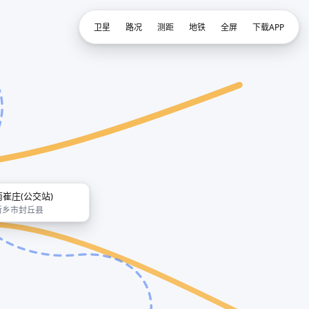
卫星
路况
测距
地铁
全屏
下载APP
南崔庄(公交站)
新乡市封丘县