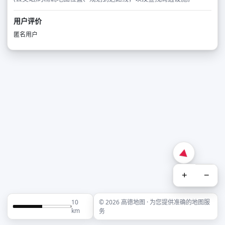
用户评价
匿名用户
+
−
10
© 2026 高德地图 · 为您提供准确的地图服
km
务