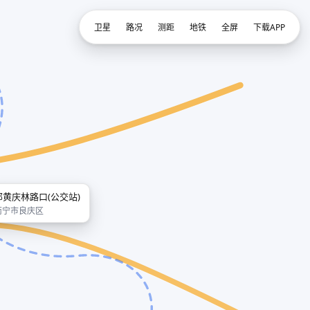
卫星
路况
测距
地铁
全屏
下载APP
那黄庆林路口(公交站)
南宁市良庆区