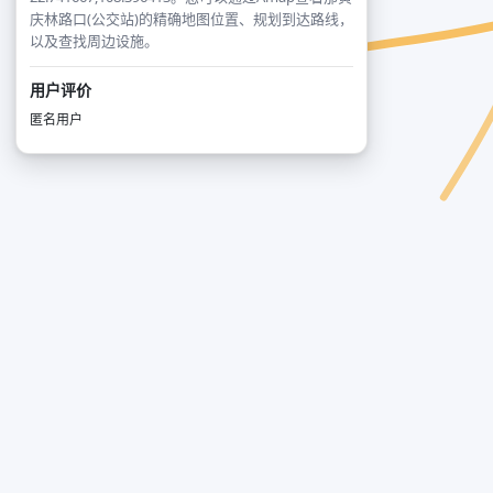
庆林路口(公交站)的精确地图位置、规划到达路线，
以及查找周边设施。
用户评价
匿名用户