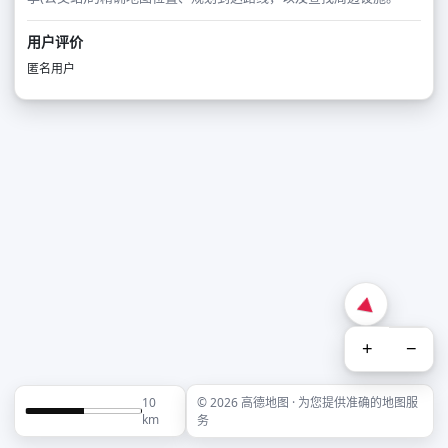
用户评价
匿名用户
+
−
10
© 2026 高德地图 · 为您提供准确的地图服
km
务