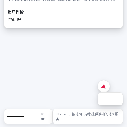
用户评价
匿名用户
+
−
10
© 2026 高德地图 · 为您提供准确的地图服
km
务