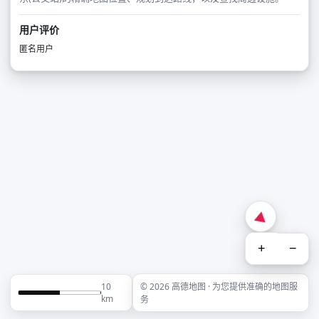
用户评价
匿名用户
+
−
10
© 2026 高德地图 · 为您提供准确的地图服
km
务