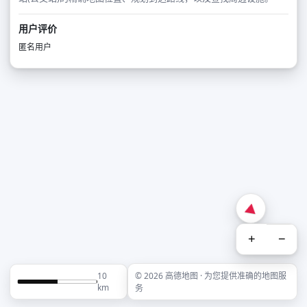
用户评价
匿名用户
+
−
10
© 2026 高德地图 · 为您提供准确的地图服
km
务