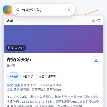
返回
台州市
许安(公交站)
许安(公交站)
台州市
许安(公交站)
★
⌖
📱
收藏
搜周边
去手机查看
台州市
查看完整信息
地址: 台州市临海市临海116路
类型: 交通设施服务;公交车站;公交车站相关
许安(公交站)是一家公交车站相关，地址为台州市临海市临海116路。
地理坐标：28.835314,121.213844。您可以通过Amap查看许安(公交
站)的精确地图位置、规划到达路线，以及查找周边设施。