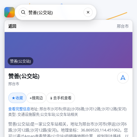
返回
邢台市
赞善(公交站)
赞善(公交站)
邢台市
赞善(公交站)
★
⌖
📱
收藏
搜周边
去手机查看
邢台市
查看完整信息
地址: 邢台市沙河市(停运)沙河6路;沙河12路;沙河12路(安河)
类型: 交通设施服务;公交车站;公交车站相关
赞善(公交站)是一家公交车站相关，地址为邢台市沙河市(停运)沙河6
路;沙河12路;沙河12路(安河)。地理坐标：36.869520,114.451062。您
可以通过Amap查看赞善(公交站)的精确地图位置、规划到达路线，以