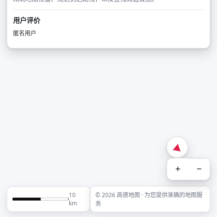
用户评价
匿名用户
+
−
10
© 2026 高德地图 · 为您提供准确的地图服
km
务