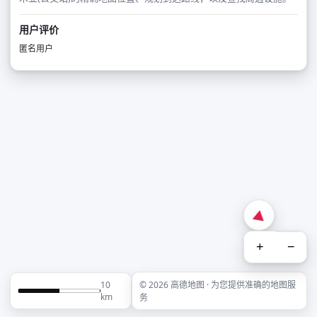
用户评价
匿名用户
+
−
10
© 2026 高德地图 · 为您提供准确的地图服
km
务