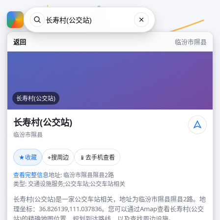
返回
临汾市隰县
长寿村(公交站)
长寿村(公交站)
临汾市隰县
长寿村(公交站)
★
⌖
📱
收藏
搜周边
去手机查看
临汾市隰县
查看完整信息
地址: 临汾市隰县隰县2路
类型: 交通设施服务;公交车站;公交车站相关
长寿村(公交站)是一家公交车站相关，地址为临汾市隰县隰县2路。地
理坐标：36.826139,111.037836。您可以通过Amap查看长寿村(公交
站)的精确地图位置、规划到达路线，以及查找周边设施。