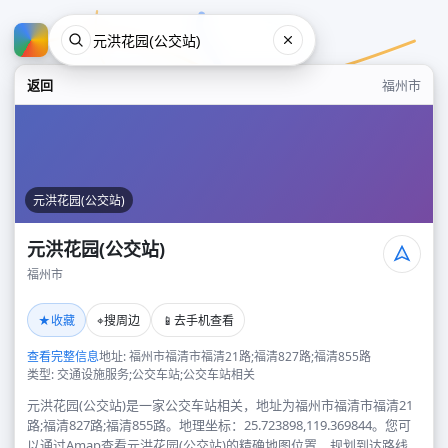
返回
福州市
元洪花园(公交站)
元洪花园(公交站)
福州市
元洪花园(公交站)
★
⌖
📱
收藏
搜周边
去手机查看
福州市
查看完整信息
地址: 福州市福清市福清21路;福清827路;福清855路
类型: 交通设施服务;公交车站;公交车站相关
元洪花园(公交站)是一家公交车站相关，地址为福州市福清市福清21
路;福清827路;福清855路。地理坐标：25.723898,119.369844。您可
以通过Amap查看元洪花园(公交站)的精确地图位置、规划到达路线，