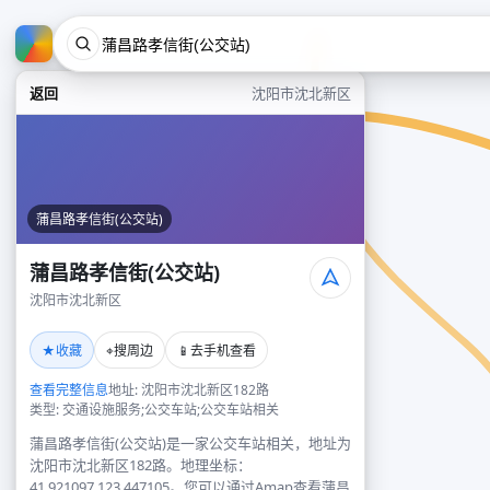
返回
沈阳市沈北新区
蒲昌路孝信街(公交站)
蒲昌路孝信街(公交站)
沈阳市沈北新区
★
⌖
📱
收藏
搜周边
去手机查看
查看完整信息
地址: 沈阳市沈北新区182路
类型: 交通设施服务;公交车站;公交车站相关
蒲昌路孝信街(公交站)是一家公交车站相关，地址为
沈阳市沈北新区182路。地理坐标：
41.921097,123.447105。您可以通过Amap查看蒲昌