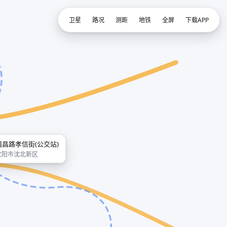
卫星
路况
测距
地铁
全屏
下载APP
蒲昌路孝信街(公交站)
沈阳市沈北新区