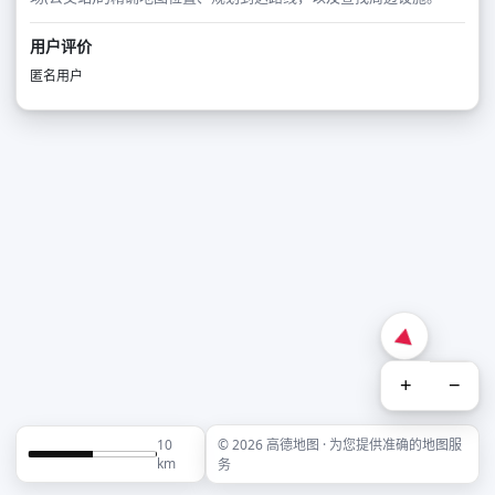
用户评价
匿名用户
+
−
10
© 2026 高德地图 · 为您提供准确的地图服
km
务