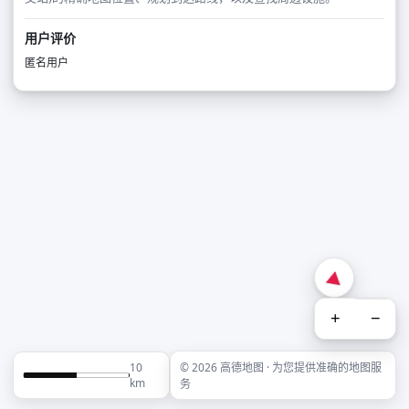
用户评价
匿名用户
+
−
10
© 2026 高德地图 · 为您提供准确的地图服
km
务