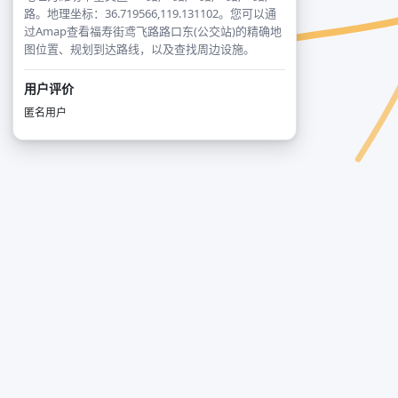
路。地理坐标：36.719566,119.131102。您可以通
过Amap查看福寿街鸢飞路路口东(公交站)的精确地
图位置、规划到达路线，以及查找周边设施。
用户评价
匿名用户