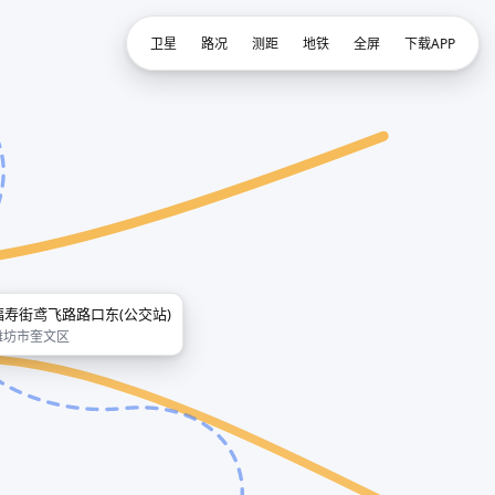
卫星
路况
测距
地铁
全屏
下载APP
福寿街鸢飞路路口东(公交站)
潍坊市奎文区