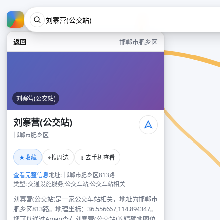
返回
邯郸市肥乡区
刘寨营(公交站)
刘寨营(公交站)
邯郸市肥乡区
★
⌖
📱
收藏
搜周边
去手机查看
查看完整信息
地址: 邯郸市肥乡区813路
类型: 交通设施服务;公交车站;公交车站相关
刘寨营(公交站)是一家公交车站相关，地址为邯郸市
肥乡区813路。地理坐标：36.556667,114.894347。
您可以通过Amap查看刘寨营(公交站)的精确地图位