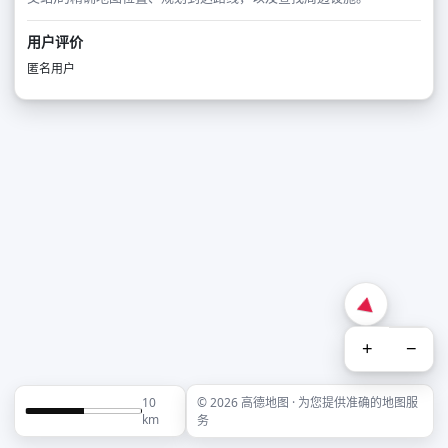
用户评价
匿名用户
+
−
10
© 2026 高德地图 · 为您提供准确的地图服
km
务