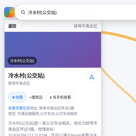
返回
蚌埠市禹会区
冷水村(公交站)
冷水村(公交站)
蚌埠市禹会区
★
⌖
📱
收藏
搜周边
去手机查看
查看完整信息
地址: 蚌埠市禹会区怀远5路
类型: 交通设施服务;公交车站;公交车站相关
冷水村(公交站)是一家公交车站相关，地址为蚌埠市
禹会区怀远5路。地理坐标：
32.926334,117.213234。您可以通过Amap查看冷水