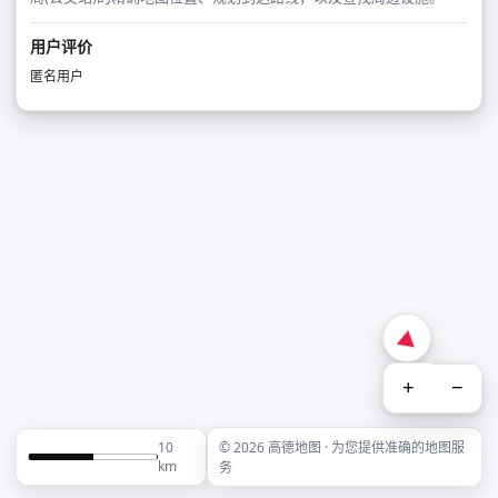
用户评价
匿名用户
+
−
10
© 2026 高德地图 · 为您提供准确的地图服
km
务