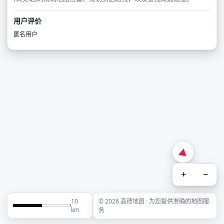
用户评价
匿名用户
+
−
10
© 2026 高德地图 · 为您提供准确的地图服
km
务